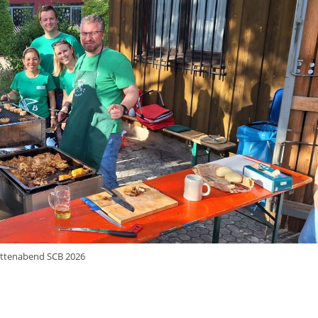
üttenabend SCB 2026