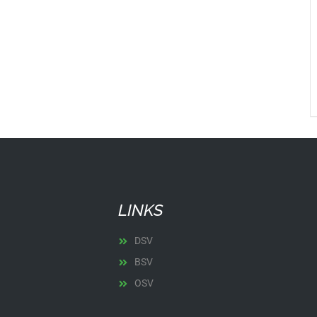
LINKS
DSV
BSV
OSV