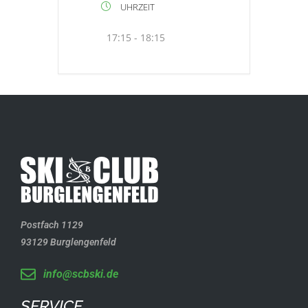
UHRZEIT
17:15 - 18:15
Postfach 1129
93129 Burglengenfeld
info@scbski.de
SERVICE