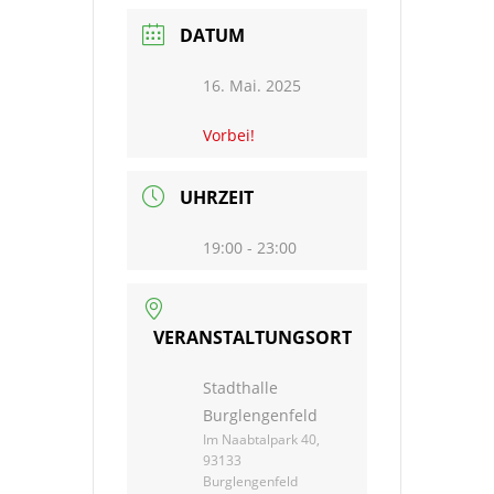
DATUM
16. Mai. 2025
Vorbei!
UHRZEIT
19:00 - 23:00
VERANSTALTUNGSORT
Stadthalle
Burglengenfeld
Im Naabtalpark 40,
93133
Burglengenfeld