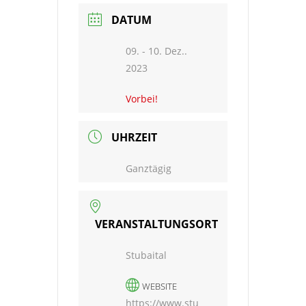
DATUM
09. - 10. Dez..
2023
Vorbei!
UHRZEIT
Ganztägig
VERANSTALTUNGSORT
Stubaital
WEBSITE
https://www.stu