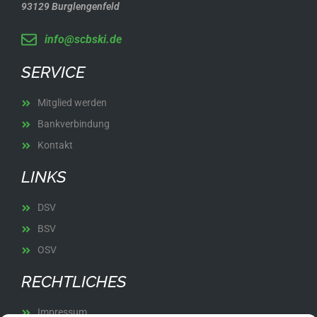
93129 Burglengenfeld
info@scbski.de
SERVICE
Mitglied werden
Bankverbindung
Kontakt
LINKS
DSV
BSV
OSV
RECHTLICHES
Impressum