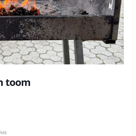
im toom
eld.