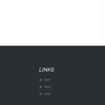
LINKS
DSV
BSV
OSV