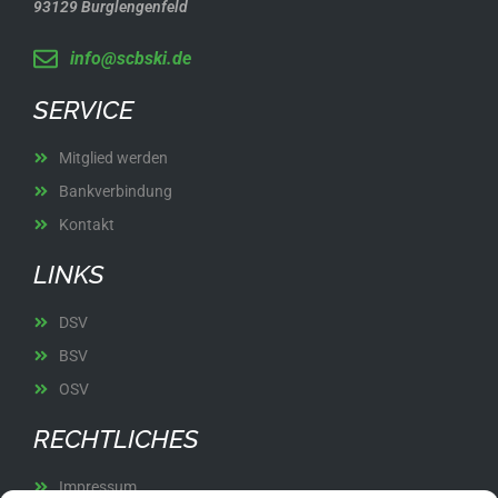
93129 Burglengenfeld
info@scbski.de
SERVICE
Mitglied werden
Bankverbindung
Kontakt
LINKS
DSV
BSV
OSV
RECHTLICHES
Impressum