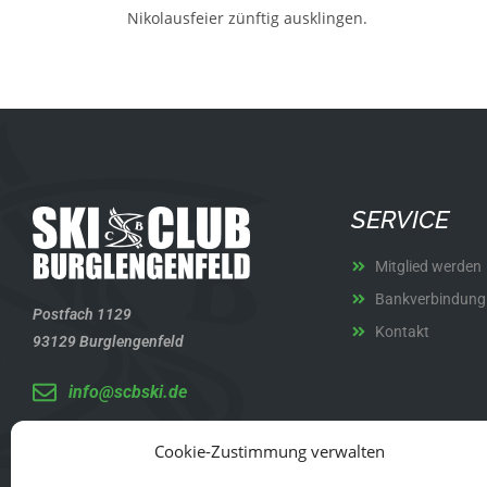
Nikolausfeier zünftig ausklingen.
SERVICE
Mitglied werden
Bankverbindung
Postfach 1129
Kontakt
93129 Burglengenfeld
info@scbski.de
Cookie-Zustimmung verwalten