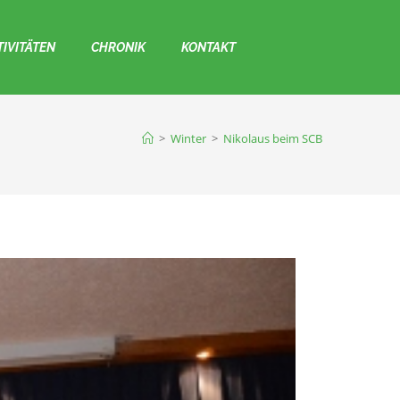
TIVITÄTEN
CHRONIK
KONTAKT
>
Winter
>
Nikolaus beim SCB