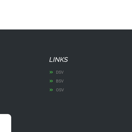
LINKS
DSV
BSV
OSV