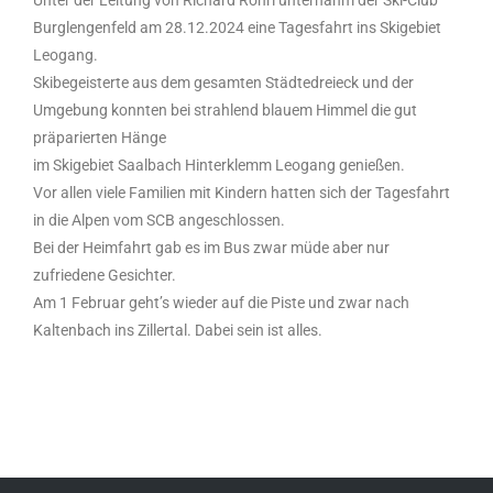
Unter der Leitung von Richard Röhrl unternahm der Ski-Club
Burglengenfeld am 28.12.2024 eine Tagesfahrt ins Skigebiet
Leogang.
Skibegeisterte aus dem gesamten Städtedreieck und der
Umgebung konnten bei strahlend blauem Himmel die gut
präparierten Hänge
im Skigebiet Saalbach Hinterklemm Leogang genießen.
Vor allen viele Familien mit Kindern hatten sich der Tagesfahrt
in die Alpen vom SCB angeschlossen.
Bei der Heimfahrt gab es im Bus zwar müde aber nur
zufriedene Gesichter.
Am 1 Februar geht’s wieder auf die Piste und zwar nach
Kaltenbach ins Zillertal. Dabei sein ist alles.