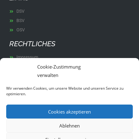
DSV
BSV
OSV
RECHTLICHES
Impressum
Cookie-Zustimmung
Datenschutz
verwalten
Satzung
Wir verwenden Cookies, um unsere Website und unseren Service zu
optimieren.
Cookies akzeptieren
© 2024 Ski-Club Burglengenfeld | Umsetzung R1
Ablehnen
Werbestudio – Ihre Werbeagentur
Regensburg Schwandorf